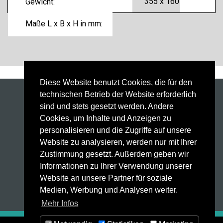
355 x 160 x 275 mm
Gewicht:
Maße L x B x H in mm:
Diese Website benutzt Cookies, die für den
technischen Betrieb der Website erforderlich
Schweißanlagen
sind und stets gesetzt werden. Andere
Schweißbrenner
Cookies, um Inhalte und Anzeigen zu
Automatisierung
personalisieren und die Zugriffe auf unsere
Weld Factory®
Website zu analysieren, werden nur mit Ihrer
Laser Sensor
Zustimmung gesetzt. Außerdem geben wir
HighPULSE RS Serie
Informationen zu Ihrer Verwendung unserer
Technologie
Website an unsere Partner für soziale
Service
Medien, Werbung und Analysen weiter.
Kontakt
Mehr Infos