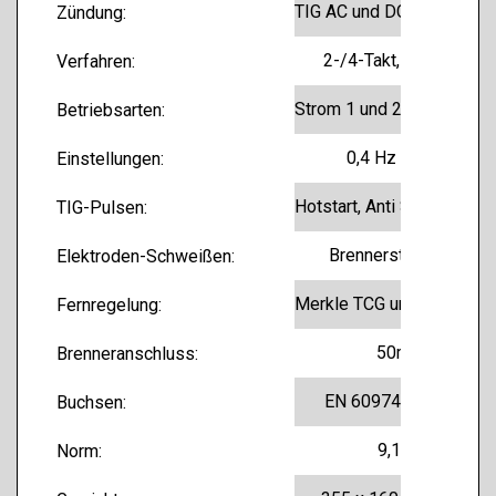
TIG AC und DC, Elektrodenschweißen
Zündung:
2-/4-Takt, Elektrode
Verfahren:
Strom 1 und 2, Zeit 1 und 2 Gasnachströmzeit, Stromabsenkzeit, Startstrom
Betriebsarten:
0,4 Hz - 12 Hz
Einstellungen:
Hotstart, Anti Stick, Arc Force
TIG-Pulsen:
Brennersteckdose
Elektroden-Schweißen:
Merkle TCG und 5-pol. Stecker
Fernregelung:
50mm
Brenneranschluss:
EN 60974-1 „S“ /CE
Buchsen:
9,1 kg
Norm: