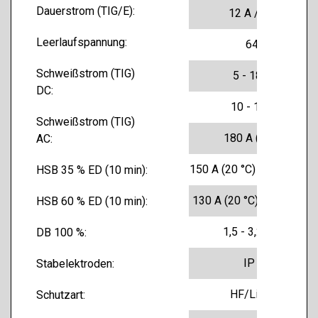
Dauerstrom (TIG/E):
12 A / 16 A
Leerlaufspannung:
64 V
Schweißstrom (TIG)
5 - 180 A
DC:
10 - 180 A
Schweißstrom (TIG)
180 A (20 °C)
AC:
150 A (20 °C) 110 A (40 °
HSB 35 % ED (10 min):
130 A (20 °C) 90 A (40 °C
HSB 60 % ED (10 min):
1,5 - 3,25 mm
DB 100 %:
IP 23
Stabelektroden:
HF/LiftTIG
Schutzart: